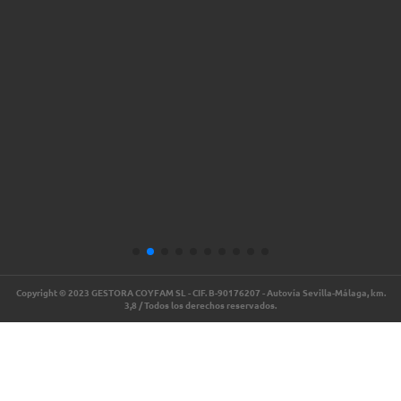
Copyright © 2023 GESTORA COYFAM SL - CIF. B-90176207 - Autovía Sevilla-Málaga, km.
3,8 / Todos los derechos reservados.