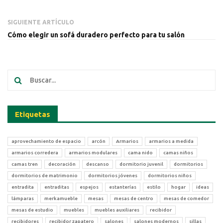
SIGUIENTE ARTÍCULO
Cómo elegir un sofá duradero perfecto para tu salón
Etiquetas
aprovechamiento de espacio
arcón
Armarios
armarios a medida
armarios corredera
armarios modulares
cama nido
camas niños
camas tren
decoración
descanso
dormitorio juvenil
dormitorios
dormitorios de matrimonio
dormitorios jóvenes
dormitorios niños
entradita
entraditas
espejos
estanterías
estilo
hogar
ideas
lámparas
merkamueble
mesas
mesas de centro
mesas de comedor
mesas de estudio
muebles
muebles auxiliares
recibidor
recibidores
recibidor zapatero
salones
salones modernos
sillas